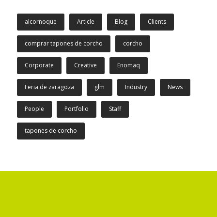
alcornoque
Article
Blog
Clients
comprar tapones de corcho
corcho
Corporate
Creative
Enomaq
Feria de zaragoza
glm
Industry
News
People
Portfolio
Staff
tapones de corcho