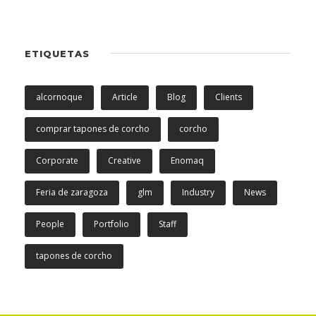
ETIQUETAS
alcornoque
Article
Blog
Clients
comprar tapones de corcho
corcho
Corporate
Creative
Enomaq
Feria de zaragoza
glm
Industry
News
People
Portfolio
Staff
tapones de corcho