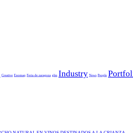
Industry
Portfol
e
Creative
Enomaq
Feria de zaragoza
glm
News
People
RCHO NATURAL EN VINOS DESTINADOS A LA CRIANZA