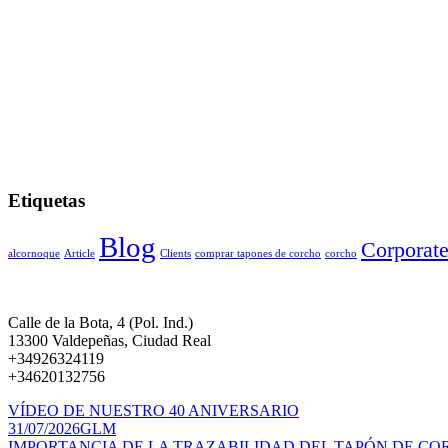
Etiquetas
Blog
Corporat
alcornoque
Article
Clients
comprar tapones de corcho
corcho
Calle de la Bota, 4 (Pol. Ind.)
13300 Valdepeñas, Ciudad Real
+34926324119
+34620132756
VÍDEO DE NUESTRO 40 ANIVERSARIO
31/07/2026
GLM
IMPORTANCIA DE LA TRAZABILIDAD DEL TAPÓN DE CO