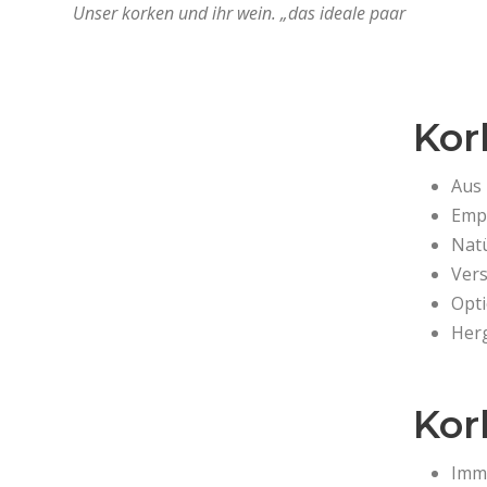
Unser korken und ihr wein. „das ideale paar
Kor
Aus 
Empf
Natü
Ver
Opti
Her
Kor
Imme