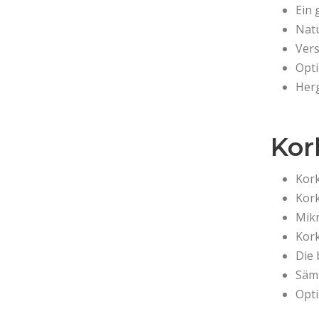
Ein 
Natü
Ver
Opti
Her
Kor
Kork
Kork
Mikr
Kork
Die 
Sämt
Opti