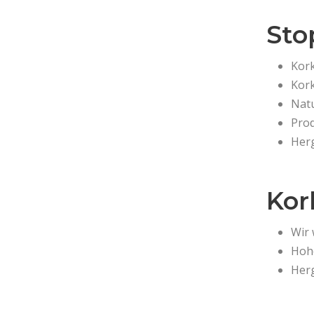
Sto
Kork
Kork
Natu
Prod
Herg
Kor
Wir 
Hohe
Her