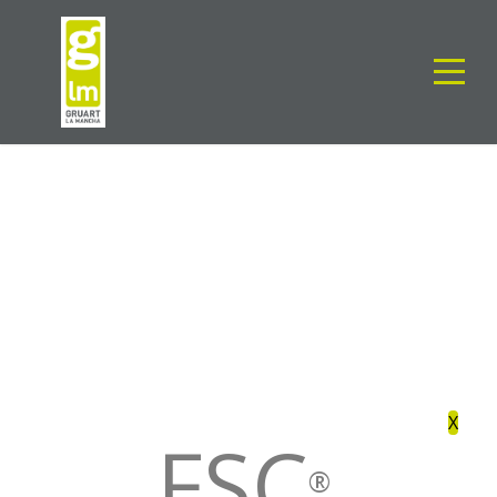
FSC®
X
FSC
®