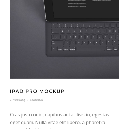
IPAD PRO MOCKUP
Branding
/
Minimal
Cras justo odio, dapibus ac facilisis in, egestas
eget quam. Nulla vitae elit libero, a pharetra