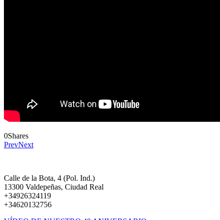
0
Shares
Prev
Next
Calle de la Bota, 4 (Pol. Ind.)
13300 Valdepeñas, Ciudad Real
+34926324119
+34620132756