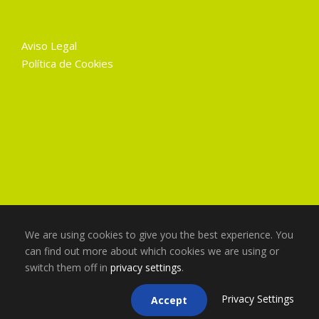
Aviso Legal
Política de Cookies
We are using cookies to give you the best experience. You
can find out more about which cookies we are using or
switch them off in
privacy settings
.
Copyright 2025 Gruart La Mancha, Todos los
derechos reservados
Privacy Settings
Accept