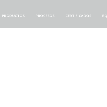
PRODUCTOS
PROCESOS
CERTIFICADOS
EQ
VA “PRIMERA
GLM
General
0