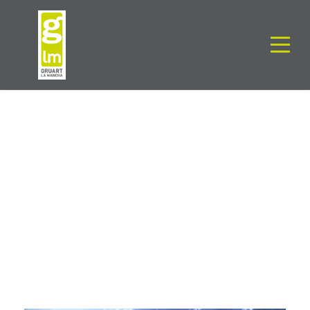
SEGUIMOS CON
LA SACA
GLM
General
0