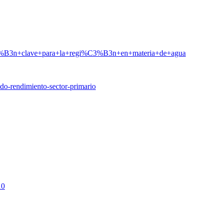
3%B3n+clave+para+la+regi%C3%B3n+en+materia+de+agua
ndo-rendimiento-sector-primario
10