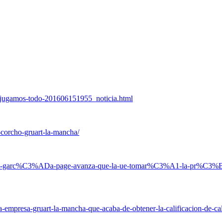
e-jugamos-todo-201606151955_noticia.html
corcho-gruart-la-mancha/
esidente-garc%C3%ADa-page-avanza-que-la-ue-tomar%C3%A1-la-pr%C3
la-empresa-gruart-la-mancha-que-acaba-de-obtener-la-calificacion-de-ca