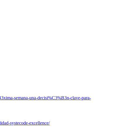
%B3xima-semana-una-decisi%C3%B3n-clave-para-
lidad-systecode-excellence/