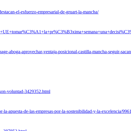
estacan-el-esfuerzo-empresarial-de-gruart-la-mancha/
a+que+la+UE+tomar%C3%A1+la+pr%C3%B3xima+semana+una+decisi%C
page-aboga-aprovechar-ventaja-posicional-castilla-mancha-seguir-saca
eson-voluntad-3429352.html
-la-apuesta-de-las-empresas-por-la-sostenibilidad-y-la-excelencia/996