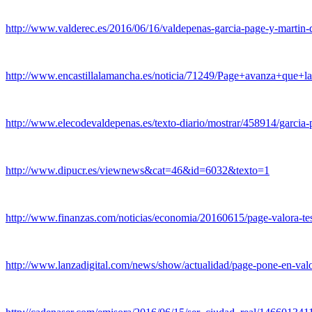
http://www.valderec.es/2016/06/16/valdepenas-garcia-page-y-martin-d
http://www.encastillalamancha.es/noticia/71249/Page+avanz
http://www.elecodevaldepenas.es/texto-diario/mostrar/458914/garcia-
http://www.dipucr.es/viewnews&cat=46&id=6032&texto=1
http://www.finanzas.com/noticias/economia/20160615/page-valora-t
http://www.lanzadigital.com/news/show/actualidad/page-pone-en-valor