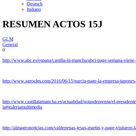
Deutsch
Italiano
RESUMEN ACTOS 15J
GLM
General
0
http://www.abc.es/espana/castilla-la-mancha/abci-page-semana-vien
http://www.agroclm.com/2016/06/15/garcia-page-la-empresa-tapones-
http://www.castillalamancha.es/actualidad/notasdeprensa/el-pr
la#galeriamultimedia
http://almagronoticias.com/valdepenas-jesus-martin-y-page-visitaron-