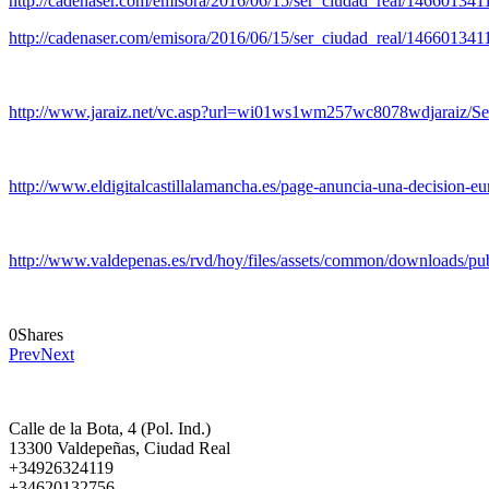
http://cadenaser.com/emisora/2016/06/15/ser_ciudad_real/14660134
http://cadenaser.com/emisora/2016/06/15/ser_ciudad_real/14660134
http://www.jaraiz.net/vc.asp?url=wi01ws1wm257wc8078wdjaraiz/Sema
http://www.eldigitalcastillalamancha.es/page-anuncia-una-decision-
http://www.valdepenas.es/rvd/hoy/files/assets/common/downloads/pub
0
Shares
Prev
Next
Calle de la Bota, 4 (Pol. Ind.)
13300 Valdepeñas, Ciudad Real
+34926324119
+34620132756