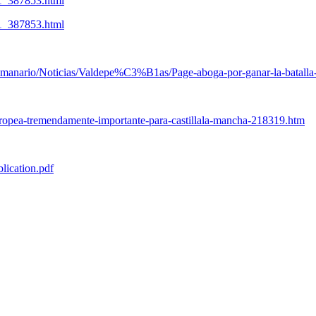
11_387853.html
11_387853.html
nario/Noticias/Valdepe%C3%B1as/Page-aboga-por-ganar-la-batalla-de-
europea-tremendamente-importante-para-castillala-mancha-218319.htm
lication.pdf