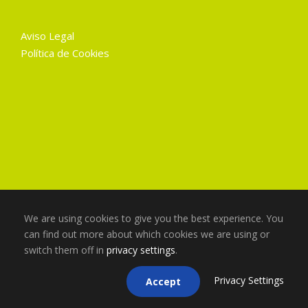
Aviso Legal
Política de Cookies
We are using cookies to give you the best experience. You
can find out more about which cookies we are using or
switch them off in
privacy settings
.
Copyright 2025 Gruart La Mancha, Todos los
derechos reservados
Privacy Settings
Accept