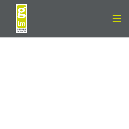
NUESTRO
COMPROMISO
CON EL MEDIO
AMBIENTE
Administracion
General
0