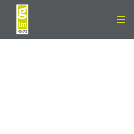
CADA VEZ EXISTE
MÁS INTERES
GLM
General
0