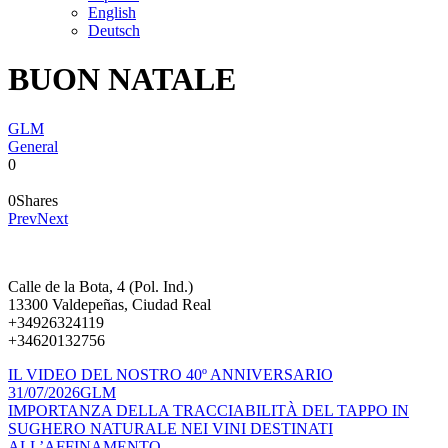
English
Deutsch
BUON NATALE
GLM
General
0
0
Shares
Prev
Next
Calle de la Bota, 4 (Pol. Ind.)
13300 Valdepeñas, Ciudad Real
+34926324119
+34620132756
IL VIDEO DEL NOSTRO 40º ANNIVERSARIO
31/07/2026
GLM
IMPORTANZA DELLA TRACCIABILITÀ DEL TAPPO IN
SUGHERO NATURALE NEI VINI DESTINATI
ALL’AFFINAMENTO