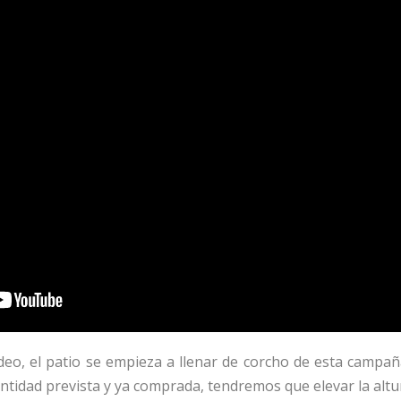
eo, el patio se empieza a llenar de corcho de esta campa
ntidad prevista y ya comprada, tendremos que elevar la altura