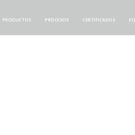
PRODUCTOS
PROCESOS
CERTIFICADOS
EQ
N ESTAS REG
LLUVIA SIEMPR
RECIBIDA……