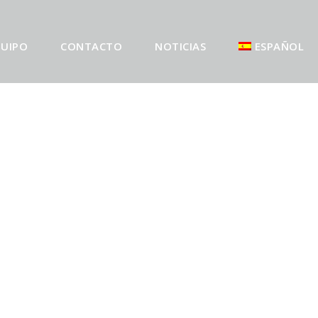
UIPO
CONTACTO
NOTICIAS
ESPAÑOL
IONES DEL
E ES BIEN
…