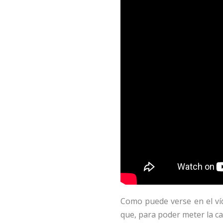
Como puede verse en el víd
que, para poder meter la ca