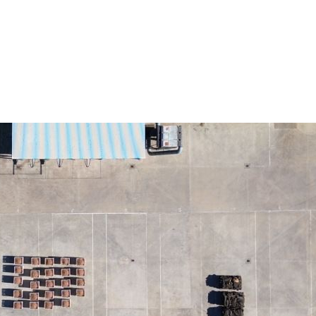
GLM
General
0