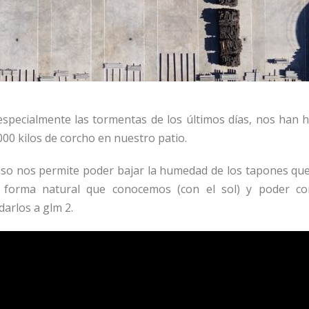
pecialmente las tormentas de los últimos días, nos han h
00 kilos de corcho en nuestro patio.
so nos permite poder bajar la humedad de los tapones que
r forma natural que conocemos (con el sol) y poder cor
arlos a glm 2.