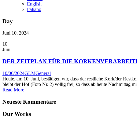
English
Italiano
Day
Juni 10, 2024
10
Juni
DER ZEITPLAN FÜR DIE KORKENVERARBEITU
10/06/2024
GLM
General
Heute, am 10. Juni, bestätigen wir, dass der restliche Kork/der Rest
bleibt der Hof (Foto Nr. 2) völlig frei, so dass ab heute Nachmittag m
Read More
Neueste Kommentare
Our Works