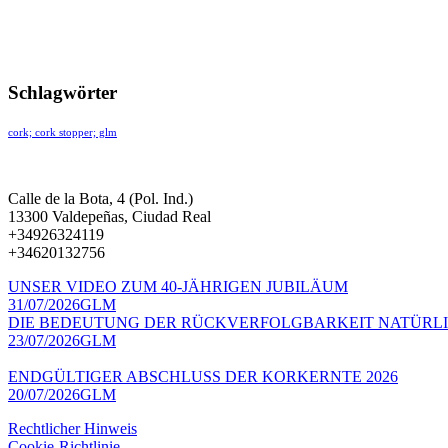
Schlagwörter
cork; cork stopper; glm
Calle de la Bota, 4 (Pol. Ind.)
13300 Valdepeñas, Ciudad Real
+34926324119
+34620132756
UNSER VIDEO ZUM 40-JÄHRIGEN JUBILÄUM
31/07/2026
GLM
DIE BEDEUTUNG DER RÜCKVERFOLGBARKEIT NATÜRLI
23/07/2026
GLM
ENDGÜLTIGER ABSCHLUSS DER KORKERNTE 2026
20/07/2026
GLM
Rechtlicher Hinweis
Cookie-Richtlinie